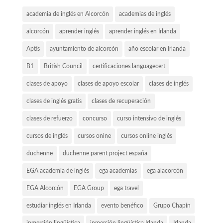
academia de inglés en Alcorcón
academias de inglés
alcorcón
aprender inglés
aprender inglés en Irlanda
Aptis
ayuntamiento de alcorcón
año escolar en Irlanda
B1
British Council
certificaciones languagecert
clases de apoyo
clases de apoyo escolar
clases de inglés
clases de inglés gratis
clases de recuperación
clases de refuerzo
concurso
curso intensivo de inglés
cursos de inglés
cursos onine
cursos online inglés
duchenne
duchenne parent project españa
EGA academia de inglés
ega academias
ega alacorcón
EGA Alcorcón
EGA Group
ega travel
estudiar inglés en Irlanda
evento benéfico
Grupo Chapín
inmersión lingüística
inmersión lingüística Irlanda
Irlanda