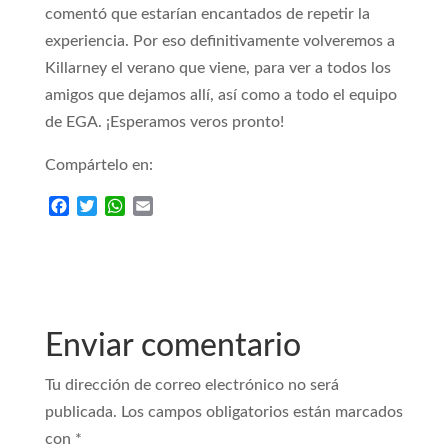
comentó que estarían encantados de repetir la
experiencia. Por eso definitivamente volveremos a
Killarney el verano que viene, para ver a todos los
amigos que dejamos allí, así como a todo el equipo
de EGA. ¡Esperamos veros pronto!
Compártelo en:
F
T
W
E
a
w
h
m
c
i
a
a
e
t
t
i
b
t
s
l
o
e
A
o
r
p
Enviar comentario
k
p
Tu dirección de correo electrónico no será
publicada.
Los campos obligatorios están marcados
con
*