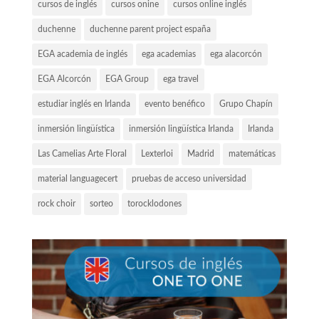
cursos de inglés
cursos onine
cursos online inglés
duchenne
duchenne parent project españa
EGA academia de inglés
ega academias
ega alacorcón
EGA Alcorcón
EGA Group
ega travel
estudiar inglés en Irlanda
evento benéfico
Grupo Chapín
inmersión lingüística
inmersión lingüística Irlanda
Irlanda
Las Camelias Arte Floral
Lexterloi
Madrid
matemáticas
material languagecert
pruebas de acceso universidad
rock choir
sorteo
torocklodones