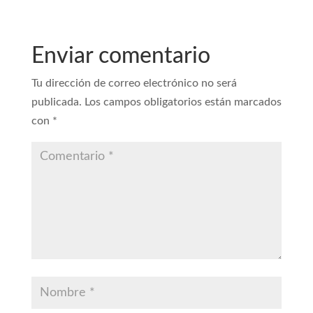
b
t
s
l
o
e
A
o
r
p
Enviar comentario
k
p
Tu dirección de correo electrónico no será
publicada.
Los campos obligatorios están marcados
con
*