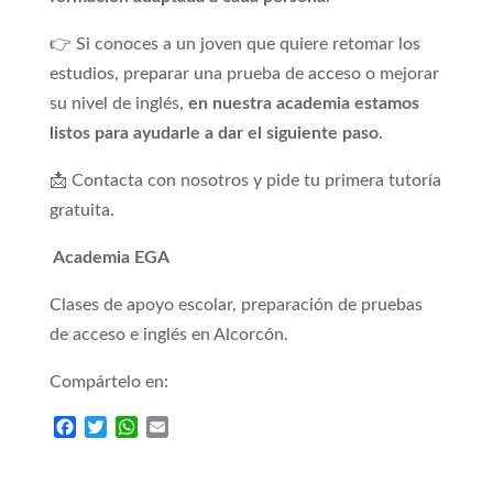
👉 Si conoces a un joven que quiere retomar los
estudios, preparar una prueba de acceso o mejorar
su nivel de inglés,
en nuestra academia estamos
listos para ayudarle a dar el siguiente paso
.
📩 Contacta con nosotros y pide tu primera tutoría
gratuita.
Academia EGA
Clases de apoyo escolar, preparación de pruebas
de acceso e inglés en Alcorcón.
Compártelo en:
F
T
W
E
a
w
h
m
c
i
a
a
e
t
t
i